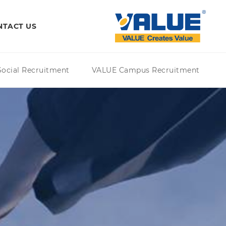
NTACT US
ocial Recruitment
VALUE Campus Recruitment